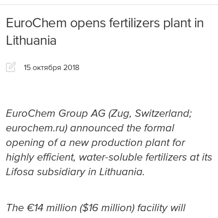
Продукция
О Компании
EuroChem opens fertilizers plant in
Наши активы
Lithuania
Устойчивое развитие
Продукция
Другие сайты
Наши проекты
Удобрения и кормовые продукты
Карьера
Устойчивое развитие
15 октября 2018
Корпоративное управление
Промышленная продукция
ESG
Пресс-центр
Комплаенс
Карьера
Промышленная безопасность, охрана труда и экология
Корпоративные
ПроТех Лаб
Жизнь в ЕвроХим
Инвесторам
Пресс-центр
EuroChem Group AG (Zug, Switzerland;
Сопровождение продукции
Специальные карьерные программы
EuroChem Group AG
eurochem.ru) announced the formal
Все новости
Поставщикам
Инвесторам
Наши вакансии
opening of a new production plant for
Наш бренд
Долговые инвесторы
Продажи
highly efficient, water-soluble fertilizers at its
Контакты HR
Мы в социальных сетях
Lifosa subsidiary in Lithuania.
Минеральные удобрения
Промышленная и кормовая продукция
The €14 million ($16 million) facility will