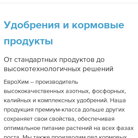
Продукция
О Компании
Удобрения и кормовые
Наши активы
Устойчивое развитие
Продукция
Другие сайты
Наши проекты
Удобрения и кормовые продукты
продукты
Карьера
Устойчивое развитие
Корпоративное управление
Промышленная продукция
ESG
Пресс-центр
Комплаенс
Карьера
От стандартных продуктов до
Промышленная безопасность, охрана труда и экология
Корпоративные
ПроТех Лаб
Жизнь в ЕвроХим
высокотехнологичных решений
Инвесторам
Пресс-центр
Сопровождение продукции
Специальные карьерные программы
EuroChem Group AG
ЕвроХим – производитель
Все новости
Поставщикам
Инвесторам
Наши вакансии
высококачественных азотных, фосфорных,
Наш бренд
Долговые инвесторы
Продажи
калийных и комплексных удобрений. Наша
Контакты HR
Мы в социальных сетях
продукция премиум-класса дольше других
Минеральные удобрения
сохраняет свои свойства, обеспечивая
Промышленная и кормовая продукция
оптимальное питание растений на всех фазах
роста. Мы также производим ряд кормовых