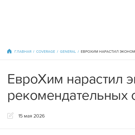
Другие сайты
ГЛАВНАЯ
COVERAGE
GENERAL
ЕвроХим нарастил э
Корпоративные
рекомендательных с
EuroChem Group AG
15 мая 2026