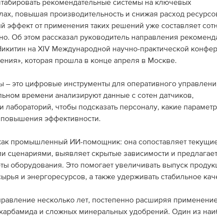
табировать рекомендательные системы на ключевых
ах, повышая производительность и снижая расход ресурсо
 эффект от применения таких решений уже составляет сот
о. Об этом рассказал руководитель направления рекоменд
Никитин на XIV Международной научно-практической конфе
ения», которая прошла в конце апреля в Москве.
 – это цифровые инструменты для оперативного управлени
льном времени анализируют данные с сотен датчиков,
и лабораторий, чтобы подсказать персоналу, какие парамет
я повышения эффективности.
т как промышленный ИИ-помощник: она сопоставляет текущи
ми сценариями, выявляет скрытые зависимости и предлагае
ы оборудования. Это помогает увеличивать выпуск продук
ырья и энергоресурсов, а также удерживать стабильное кач
правление несколько лет, постепенно расширяя применени
 карбамида и сложных минеральных удобрений. Один из на