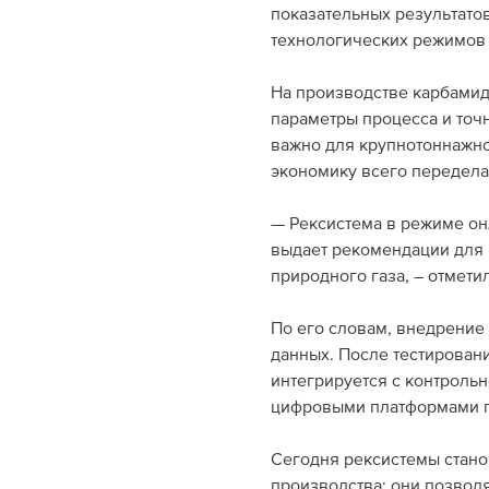
показательных результатов
технологических режимов 
На производстве карбами
параметры процесса и точ
важно для крупнотоннажно
экономику всего передела
— Рексистема в режиме он
выдает рекомендации для 
природного газа, – отмети
По его словам, внедрение
данных. После тестирован
интегрируется с контроль
цифровыми платформами пр
Сегодня рексистемы стан
производства: они позвол