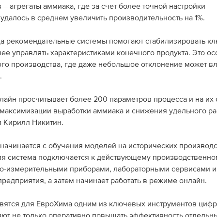
 – агрегаты аммиака, где за счет более точной настройки
удалось в среднем увеличить производительность на 1%.
да рекомендательные системы помогают стабилизировать к
нее управлять характеристиками конечного продукта. Это о
го производства, где даже небольшое отклонение может вл
.
лайн просчитывает более 200 параметров процесса и на их
максимизации выработки аммиака и снижения удельного ра
л Кирилл Никитин.
 начинается с обучения моделей на исторических производ
ия система подключается к действующему производственном
но-измерительными приборами, лабораторными сервисами и
едприятия, а затем начинает работать в режиме онлайн.
овятся для ЕвроХима одним из ключевых инструментов циф
яют не только оперативно повышать эффективность отдельн