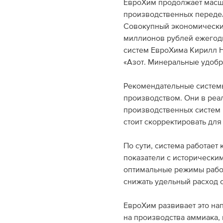
ЕвроХим продолжает масш
производственных передел
Совокупный экономический
миллионов рублей ежегодн
систем ЕвроХима Кирилл 
«Азот. Минеральные удобр
Рекомендательные системы
производством. Они в реа
производственных систем 
стоит скорректировать дл
По сути, система работае
показатели с исторически
оптимальные режимы работ
снижать удельный расход с
ЕвроХим развивает это на
на производства аммиака,