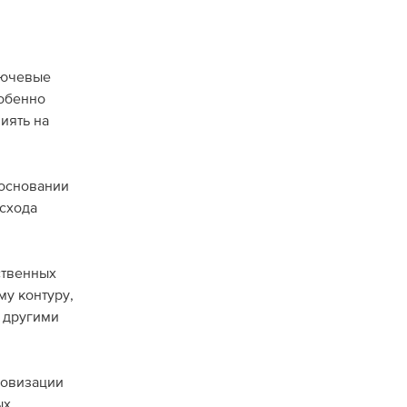
лючевые
собенно
иять на
 основании
схода
ственных
у контуру,
 другими
ровизации
ых