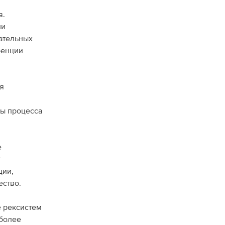
в.
ни
ательных
ренции
я
ры процесса
е
т
ции,
ество.
е рексистем
иболее