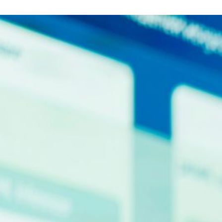
Раскрытие информации
ЕвроХим