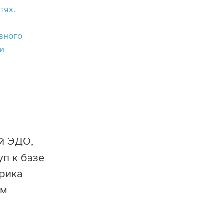
тях.
вного
и
л
ый ЭДО,
уп к базе
брика
ым