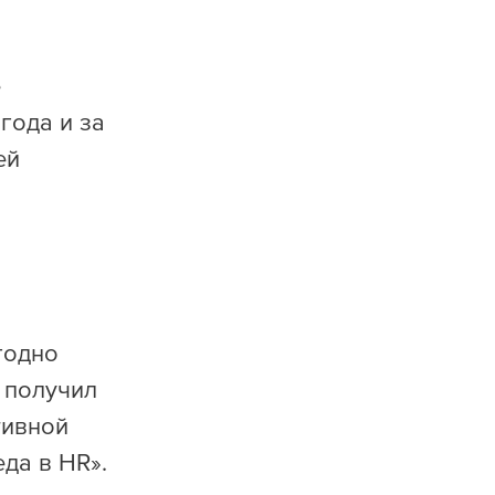
е
года и за
ей
годно
 получил
тивной
еда в HR».