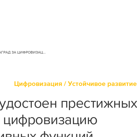
ЕВРОХИМ УДОСТОЕН ПРЕСТИЖНЫХ НАГРАД ЗА ЦИФРОВИЗАЦИЮ КОРПОРАТИВНЫХ ФУНКЦИЙ
Продажи
Цифровизация /
Устойчивое развитие
удостоен престижны
Минеральные удобрения
Промышленная и кормовая
а цифровизацию
продукция
ивных функций