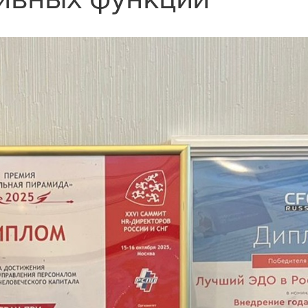
Раскрытие информации
ЕвроХим