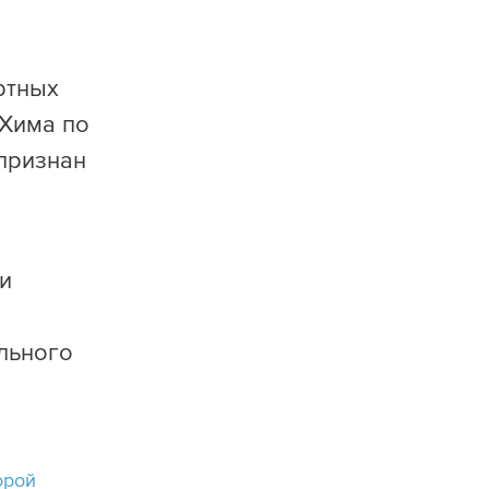
ртных
оХима по
признан
и
льного
орой