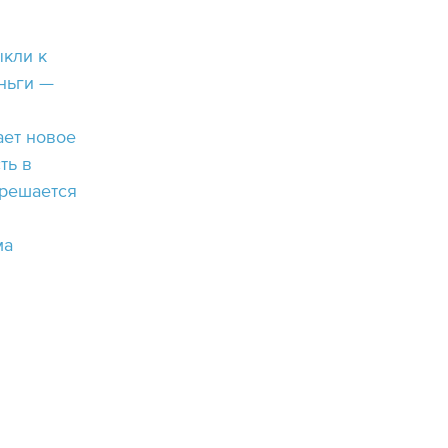
ыкли к
еньги —
ает новое
ть в
 решается
и
ма