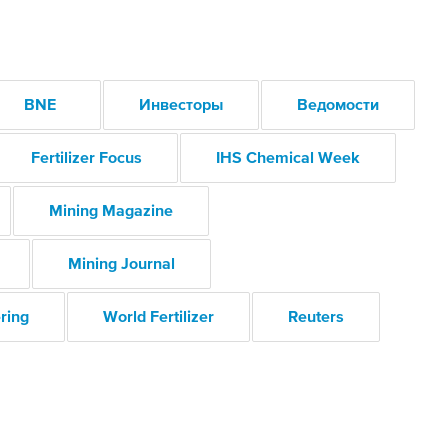
BNE
Инвесторы
Ведомости
Fertilizer Focus
IHS Chemical Week
Mining Magazine
Mining Journal
ring
World Fertilizer
Reuters