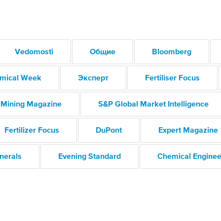
Раскрытие информации
ЕвроХим
Vedomosti
Общие
Bloomberg
mical Week
Эксперт
Fertiliser Focus
Mining Magazine
S&P Global Market Intelligence
Fertilizer Focus
DuPont
Expert Magazine
inerals
Evening Standard
Chemical Enginee